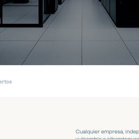
resarial
ertos
Cualquier empresa, indep