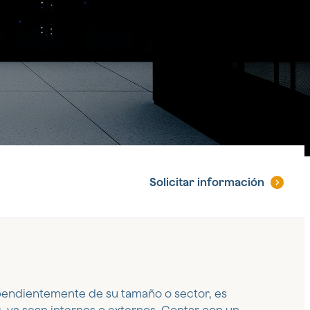
Solicitar
información
endientemente de su tamaño o sector, es