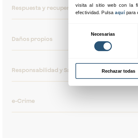
visita al sitio web con la f
Respuesta y recuperación "primera respuest
efectividad. Pulsa 
aquí
 para 
Selección
Necesarias
de
Daños propios
consentimiento
Responsabilidad y Sanciones
Rechazar todas
e-Crime