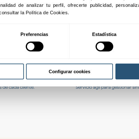
inalidad de analizar tu perfil, ofrecerte publicidad, personal
consultar la Política de Cookies.
Soluciones para autónom
Preferencias
Estadística
ando su seguridad ante
Seguros diseñados para cubrir
continuidad profesional.
Configurar cookies
Asistencia rápida y eficie
 de cada cliente.
Servicio ágil para gestionar si