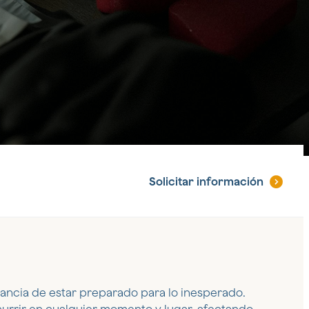
Solicitar
información
cia de estar preparado para lo inesperado.