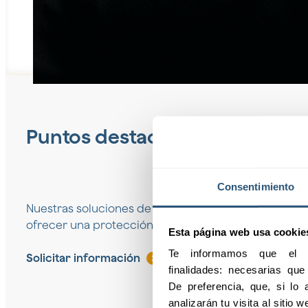
Puntos destacados
Consentimiento
Nuestras soluciones de seguros de accidentes está
ofrecer una protección eficaz y completa en situaci
Esta página web usa cookie
Te informamos que el pr
Solicitar información
finalidades: necesarias qu
De preferencia, que, si lo a
analizarán tu visita al sitio