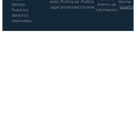
Aviso
Política de
Política
Idioma:
Sabseg.
|
|
|
Interno de
|
Legal
privacidad
Cookies
Español
Todos los
Información
derechos
reservados