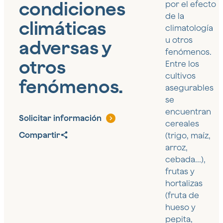
condiciones
por el efecto
de la
climáticas
climatología
u otros
adversas y
fenómenos.
otros
Entre los
cultivos
fenómenos.
asegurables
se
encuentran
Solicitar información
cereales
Compartir
(trigo, maíz,
arroz,
cebada...),
frutas y
hortalizas
(fruta de
hueso y
pepita,