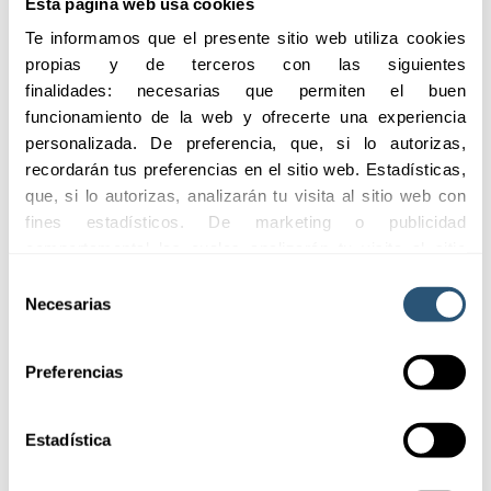
Protegemos tu inversión
Esta página web usa cookies
agrícola con coberturas
Te informamos que el presente sitio web utiliza cookies 
integrales y
propias y de terceros con las siguientes 
asesoramiento experto,
finalidades: necesarias que permiten el buen 
ofreciéndote
funcionamiento de la web y ofrecerte una experiencia 
tranquilidad y seguridad
personalizada. De preferencia, que, si lo autorizas, 
para gestionar tu
recordarán tus preferencias en el sitio web. Estadísticas, 
explotación sin
que, si lo autorizas, analizarán tu visita al sitio web con 
preocupaciones.
fines estadísticos. De marketing o publicidad 
comportamental las cuales analizarán tu visita al sitio 
Solicitar información
web con la finalidad de analizar tu perfil, ofrecerte 
Selección
publicidad, personalizar los anuncios y medir su 
Necesarias
de
01
efectividad. Pulsa 
aquí
 para consultar la Política de 
consentimiento
Destinatarios
Cookies.
Preferencias
02
Estadística
Beneficios