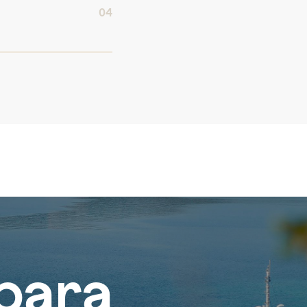
04
para