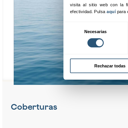
visita al sitio web con la f
efectividad. Pulsa 
aquí
 para 
Selección
Necesarias
de
consentimiento
Rechazar todas
Coberturas