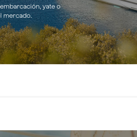
resarial
 embarcación, yate o
l mercado.