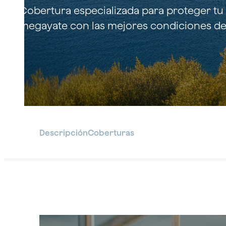
emp
Seguros para el sector Industrial
Cobertura especializada para proteger tu
megayate con las mejores condiciones de
Sector Deporte
Descripción
Coberturas