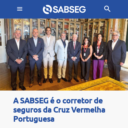
search
menu
Noticias/Artigo
A SABSEG é o corretor de
seguros da Cruz Vermelha
Portuguesa