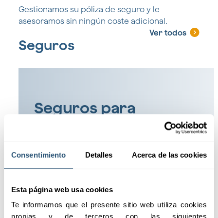
Gestionamos su póliza de seguro y le
asesoramos sin ningún coste adicional.
Ver todos
Seguros
Seguros para
embarcaciones, yates
y megayates
Cobertura especializada para proteger tu
Consentimiento
Detalles
Acerca de las cookies
embarcación, yate o megayate con las
mejores condiciones del mercado.
Esta página web usa cookies
Te informamos que el presente sitio web utiliza cookies 
propias y de terceros con las siguientes 