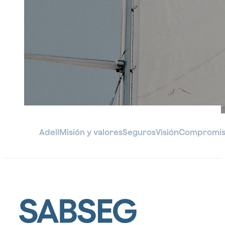
e ingeniería
riesgos
responsabilidad
Seguros de
tecnológicos
Seguros
civil
responsabilidad
y media
para altos
civil profesional
Seguros de
cargos y
Seguros
daños
directivos
Seguros para
para el
materiales
el sector de
sector
Seguros
energías
turismo y
Seguro de
para obras
renovables
hostelería
previsión
de arte
social
Seguros para
Seguros de
Seguros de
empresarial
el sector retail
patrimonio
alquiler e
cultural
inmobiliarios
Adell
Misión y valores
Seguros
Visión
Compromis
Seguros
para el
sector
Industrial
Sector
Deporte