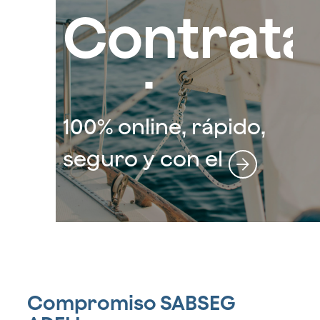
Contrata
ya tu
100% online, rápido,
seguro
seguro y con el
respaldo de SABSEG
de RC
Náutica
Compromiso SABSEG