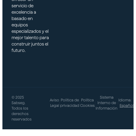
servicio de
excelencia a
basado en
equipos
especializados y el
mejor talento para
construir juntos el
futuro.
© 2025
Sistema
Aviso
Política de
Política
Idioma:
Sabseg.
|
|
|
Interno de
|
Legal
privacidad
Cookies
Español
Todos los
Información
derechos
reservados