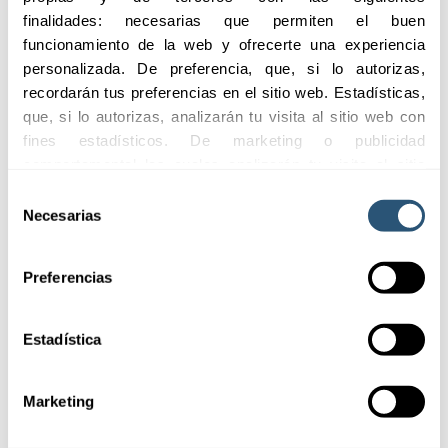
finalidades: necesarias que permiten el buen 
funcionamiento de la web y ofrecerte una experiencia 
personalizada. De preferencia, que, si lo autorizas, 
recordarán tus preferencias en el sitio web. Estadísticas, 
que, si lo autorizas, analizarán tu visita al sitio web con 
fines estadísticos. De marketing o publicidad 
comportamental las cuales analizarán tu visita al sitio 
web con la finalidad de analizar tu perfil, ofrecerte 
Selección
publicidad, personalizar los anuncios y medir su 
Necesarias
de
efectividad. Pulsa 
aquí
 para consultar la Política de 
consentimiento
Cookies.
Preferencias
Estadística
Visión
Marketing
En ADELL correduría de seguros, somos
navegantes, hablamos su mismo idioma por lo