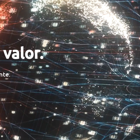
valor.
nte.