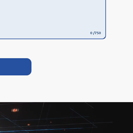
0
/750