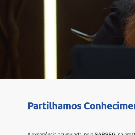
Partilhamos Conhecime
A experiência acumulada, pela
SABSEG
, na pre