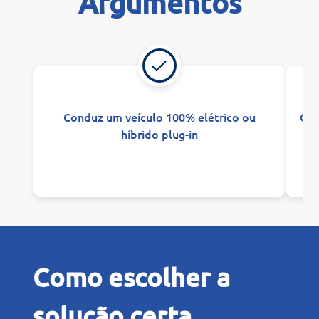
Argumentos
Conduz um veículo 100% elétrico ou
Car
híbrido plug-in
Como escolher a
solução certa