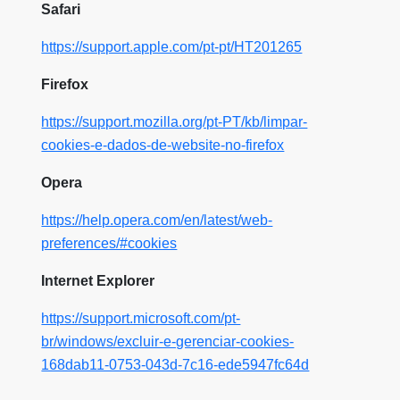
Safari
https://support.apple.com/pt-pt/HT201265
Firefox
https://support.mozilla.org/pt-PT/kb/limpar-
cookies-e-dados-de-website-no-firefox
Opera
https://help.opera.com/en/latest/web-
preferences/#cookies
Internet Explorer
https://support.microsoft.com/pt-
br/windows/excluir-e-gerenciar-cookies-
168dab11-0753-043d-7c16-ede5947fc64d