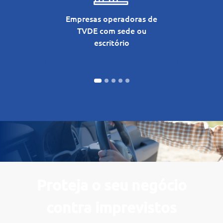
Empresas operadoras de
E
TVDE com sede ou
indi
escritório
Proteja o seu negócio
contra imprevistos