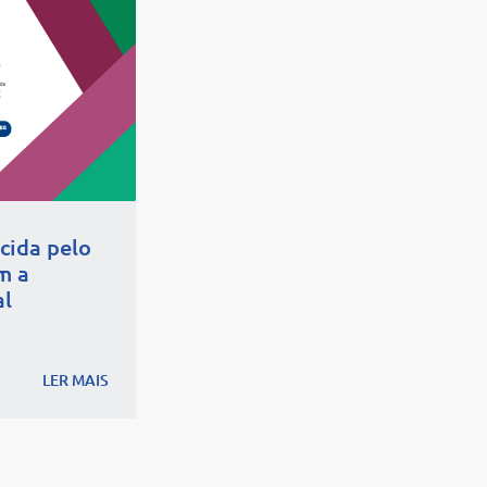
cida pelo
m a
al
LER MAIS