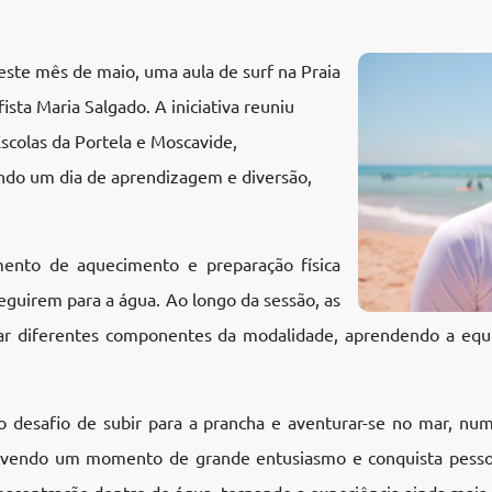
ste mês de maio, uma aula de surf na Praia
sta Maria Salgado. A iniciativa reuniu
scolas da Portela e Moscavide,
ando um dia de aprendizagem e diversão,
mento de aquecimento e preparação física
seguirem para a água. Ao longo da sessão, as
ar diferentes componentes da modalidade, aprendendo a equili
o desafio de subir para a prancha e aventurar-se no mar, nu
ivendo um momento de grande entusiasmo e conquista pesso
scontração dentro de água, tornando a experiência ainda mais e