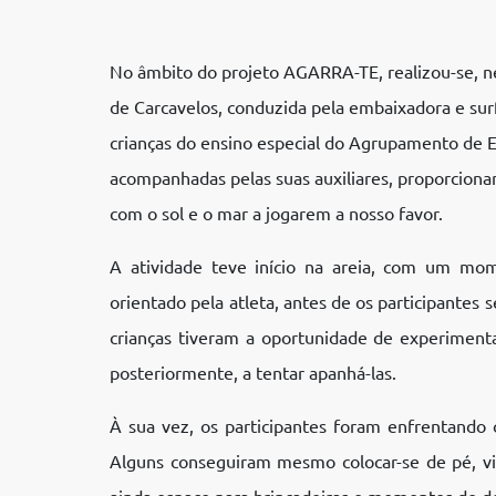
No âmbito do projeto AGARRA-TE, realizou-se, ne
de Carcavelos, conduzida pela embaixadora e surfi
crianças do ensino especial do Agrupamento de E
acompanhadas pelas suas auxiliares, proporcion
com o sol e o mar a jogarem a nosso favor.
A atividade teve início na areia, com um mo
orientado pela atleta, antes de os participantes 
crianças tiveram a oportunidade de experiment
posteriormente, a tentar apanhá-las.
À sua vez, os participantes foram enfrentando 
Alguns conseguiram mesmo colocar-se de pé, v
ainda espaço para brincadeiras e momentos de de