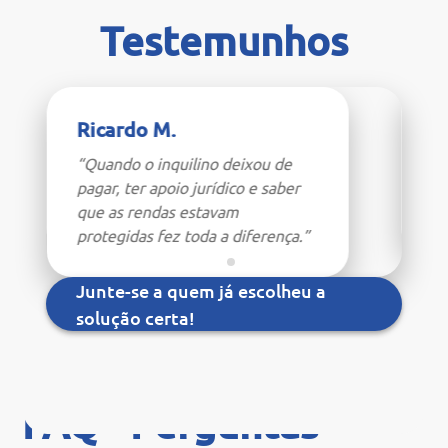
Testemunhos
Ricardo M.
H
ão
“Quando o inquilino deixou de
“E
ou
pagar, ter apoio jurídico e saber
es
que as rendas estavam
aj
protegidas fez toda a diferença.”
Junte-se a quem já escolheu a
solução certa!
FAQ - Perguntas