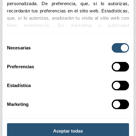
personalizada. De preferencia, que, si lo autorizas, 
competitividad
recordarán tus preferencias en el sitio web. Estadísticas, 
Compliance y otras ventajas
que, si lo autorizas, analizarán tu visita al sitio web con 
fines estadísticos. De marketing o publicidad 
competitivas: lo que todo
comportamental las cuales analizarán tu visita al sitio 
CEO debería saber
web con la finalidad de analizar tu perfil, ofrecerte 
Selección
publicidad, personalizar los anuncios y medir su 
Necesarias
Leer más
de
efectividad. Pulsa 
aquí
 para consultar la Política de 
consentimiento
Cookies.
Preferencias
Estadística
Marketing
Aceptar todas