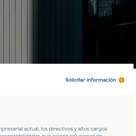
Solicitar
información
resarial actual, los directivos y altos cargos