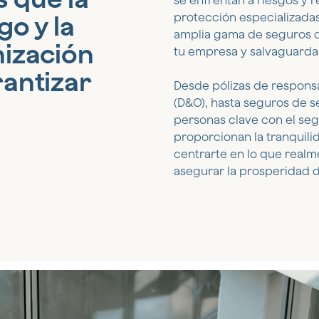
se enfrentan a riesgos y 
go y la
protección especializada
amplia gama de seguros di
nización
tu empresa y salvaguardar
rantizar
Desde pólizas de responsab
(D&O), hasta seguros de s
personas clave con el se
proporcionan la tranquili
centrarte en lo que realm
asegurar la prosperidad d