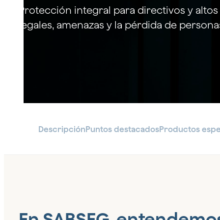
emp
Seguros para el sector Industrial
Protección integral para directivos y alto
legales, amenazas y la pérdida de persona
Sector Deporte
Descripción
Puntos destacados
Productos espe
En SABSEG, entendemos