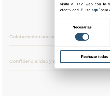
visita al sitio web con la f
efectividad. Pulsa 
aquí
 para 
Selección
Necesarias
de
consentimiento
Colaboración con las mejores aseguradoras
Rechazar todas
Confidencialidad y experiencia a tu servicio