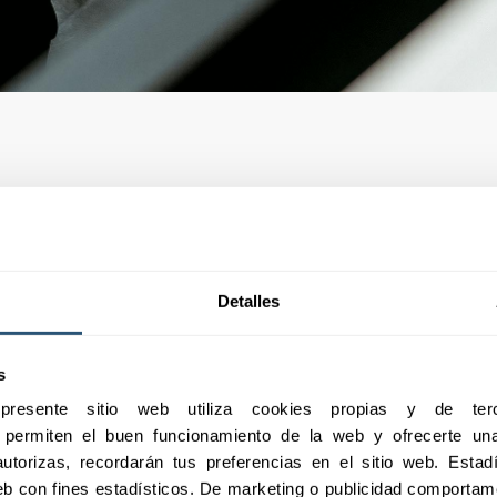
n a las necesidades
Detalles
e la responsabilidad
espaldo sólido, por
eñadas para mitigar
s
esente sitio web utiliza cookies propias y de terc
e permiten el buen funcionamiento de la web y ofrecerte una 
utorizas, recordarán tus preferencias en el sitio web. Estadís
 web con fines estadísticos. De marketing o publicidad comportame