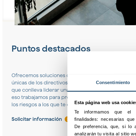
Puntos destacados
Ofrecemos soluciones de protección que se adapta
Consentimiento
únicas de los directivos y altos cargos. Sabemos qu
que conlleva liderar una organización requiere un r
eso trabajamos para proporcionarte coberturas dis
Esta página web usa cookie
los riesgos a los que te enfrentas día a día.
Te informamos que el pr
Solicitar información
finalidades: necesarias qu
De preferencia, que, si lo a
analizarán tu visita al sitio