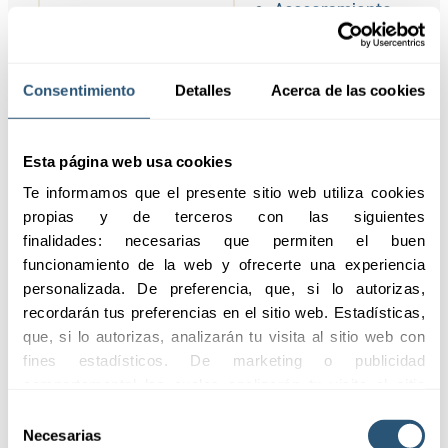
Asesoramiento
especializado
durante todo el
proceso
Consentimiento
Detalles
Acerca de las cookies
Esta página web usa cookies
Te informamos que el presente sitio web utiliza cookies 
propias y de terceros con las siguientes 
finalidades: necesarias que permiten el buen 
funcionamiento de la web y ofrecerte una experiencia 
personalizada. De preferencia, que, si lo autorizas, 
Coberturas
recordarán tus preferencias en el sitio web. Estadísticas, 
que, si lo autorizas, analizarán tu visita al sitio web con 
fines estadísticos. De marketing o publicidad 
comportamental las cuales analizarán tu visita al sitio 
Nuestros seguros
web con la finalidad de analizar tu perfil, ofrecerte 
Selección
de construcción e
publicidad, personalizar los anuncios y medir su 
Necesarias
de