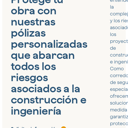
entend
obra con
la
comple
nuestras
y los ri
asociad
pólizas
los
personalizadas
proyec
de
que abarcan
constru
e ingeni
todos los
Como
riesgos
corred
de segu
asociados a la
especial
construcción e
ofrece
solucio
ingeniería
medida
garantiz
protecc