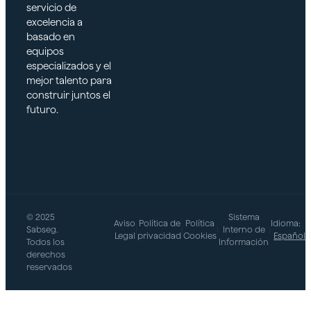
servicio de
excelencia a
basado en
equipos
especializados y el
mejor talento para
construir juntos el
futuro.
© 2025
Sistema
Aviso
Política de
Política
Idioma:
Sabseg.
|
|
|
Interno de
|
Legal
privacidad
Cookies
Español
Todos los
Información
derechos
reservados