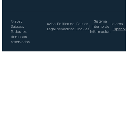
© 2025
Sistema
Aviso
Política de
Política
Idioma:
Sabseg.
|
|
|
Interno de
|
Legal
privacidad
Cookies
Español
Todos los
Información
derechos
reservados