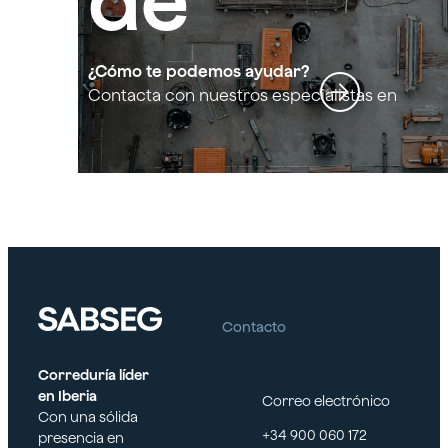
de
acciden
¿Cómo te podemos ayudar?
Contacta con nuestros especialistas en
Seguro de accidente de convenio para
te de
la construcción
conveni
o para
Contacto
Correduría líder
en Iberia
Correo electrónico
la
Con una sólida
+34 900 060 172
presencia en