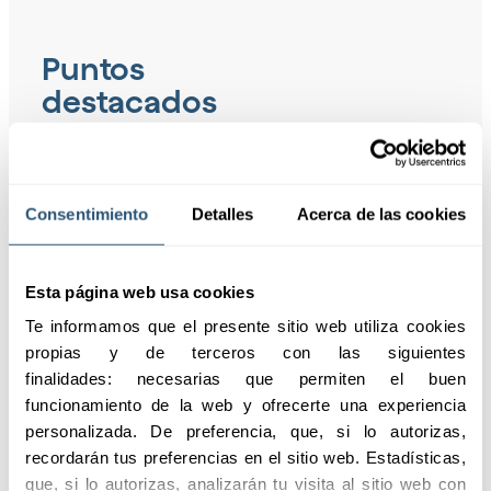
Puntos
destacados
El Seguro de
Consentimiento
Detalles
Acerca de las cookies
Construcción protege a
los trabajadores, asegura
el cumplimiento legal y
Esta página web usa cookies
actualiza coberturas
Te informamos que el presente sitio web utiliza cookies 
según convenios,
propias y de terceros con las siguientes 
brindando tranquilidad y
finalidades: necesarias que permiten el buen 
estabilidad a la empresa.
funcionamiento de la web y ofrecerte una experiencia 
personalizada. De preferencia, que, si lo autorizas, 
Solicitar información
recordarán tus preferencias en el sitio web. Estadísticas, 
que, si lo autorizas, analizarán tu visita al sitio web con 