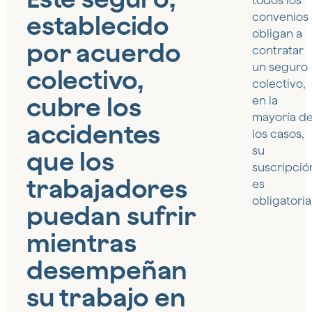
todos los
establecido
convenios
obligan a
por acuerdo
contratar
un seguro
colectivo,
colectivo,
cubre los
en la
mayoría d
accidentes
los casos,
su
que los
suscripció
trabajadores
es
obligatoria
puedan sufrir
mientras
desempeñan
su trabajo en