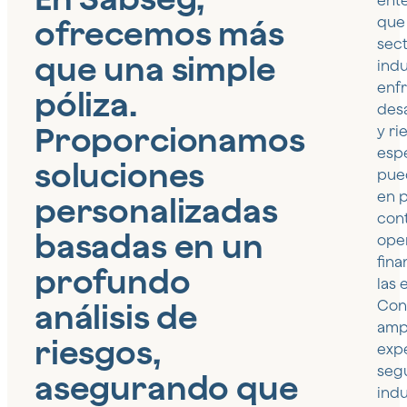
ent
ofrecemos más
que
sec
que una simple
indu
enf
póliza.
des
Proporcionamos
y ri
esp
soluciones
pue
en p
personalizadas
con
basadas en un
oper
fina
profundo
las
análisis de
Con
amp
riesgos,
exp
seg
asegurando que
indu