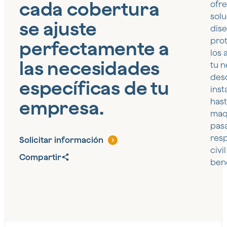
cada cobertura
ofr
sol
se ajuste
dis
pro
perfectamente a
los
las necesidades
tu n
des
específicas de tu
inst
empresa.
hast
maq
pas
res
Solicitar información
civil
Compartir
bene