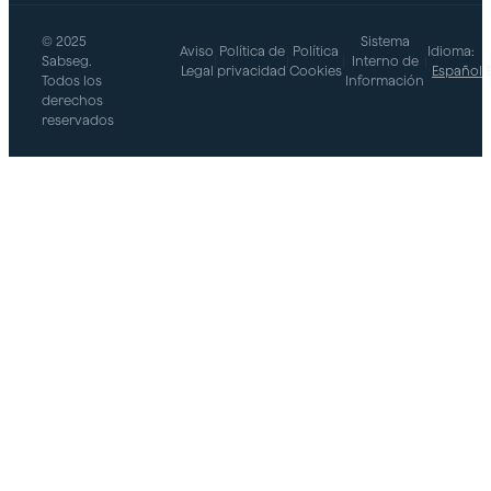
© 2025
Sistema
Aviso
Política de
Política
Idioma:
Sabseg.
|
|
|
Interno de
|
Legal
privacidad
Cookies
Español
Todos los
Información
derechos
reservados