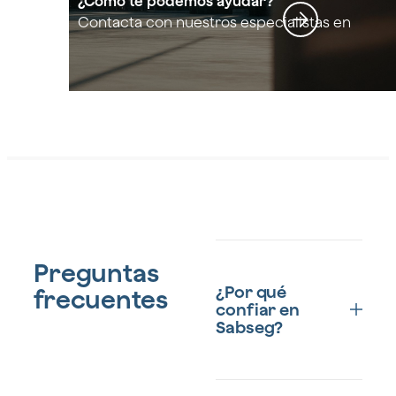
el
¿Cómo te podemos ayudar?
Contacta con nuestros especialistas en
Seguros para el sector Industrial
sector
Industri
al
Preguntas
¿Por qué
frecuentes
confiar en
Sabseg?