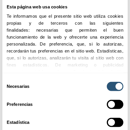
02
Esta página web usa cookies
Asesoramiento
Te informamos que el presente sitio web utiliza cookies 
especializado
propias y de terceros con las siguientes 
finalidades: necesarias que permiten el buen 
funcionamiento de la web y ofrecerte una experiencia 
03
personalizada. De preferencia, que, si lo autorizas, 
Protección
recordarán tus preferencias en el sitio web. Estadísticas, 
integral
que, si lo autorizas, analizarán tu visita al sitio web con 
fines estadísticos. De marketing o publicidad 
comportamental las cuales analizarán tu visita al sitio 
04
web con la finalidad de analizar tu perfil, ofrecerte 
Selección
Respuesta
publicidad, personalizar los anuncios y medir su 
Necesarias
de
rápida
efectividad. Pulsa 
aquí
 para consultar la Política de 
consentimiento
Cookies.
Preferencias
Estadística