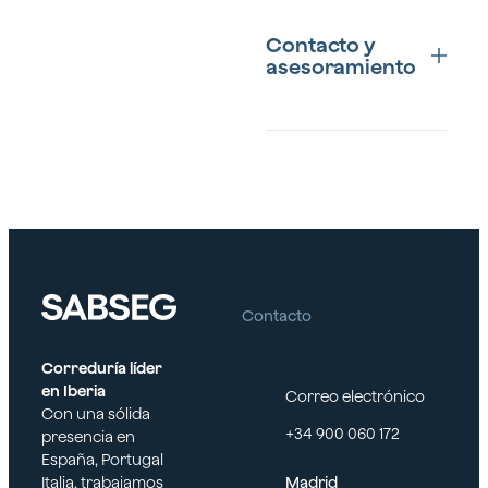
Nuestra amplia
experiencia en el sector
Contacto y
asegurador nos
asesoramiento
convierte en el socio
ideal para proteger tu
empresa. En Sabseg,
estamos
Para más información
comprometidos con la
sobre nuestras
excelencia y la
soluciones
seguridad, ofreciendo
aseguradoras
un servicio cercano y
industriales, no dudes
personalizado que se
en ponerte en contacto
adapta a las
con nosotros. Nuestro
necesidades
Contacto
equipo está listo para
cambiantes de la
ofrecerte el mejor
industria moderna.
asesoramiento y
Correduría líder
diseñar un plan que
en Iberia
Correo electrónico
garantice la protección
Con una sólida
completa de tu
+34 900 060 172
presencia en
empresa.
España, Portugal
Italia, trabajamos
Madrid