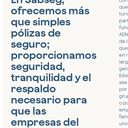
co
ofrecemos más
que
tur
que simples
par
fun
pólizas de
ADN
seguro;
de 
que
proporcionamos
en 
lar
seguridad,
gen
tranquilidad y el
Este
sea
respaldo
por
necesario para
gru
o p
que las
emp
fam
empresas del
uno