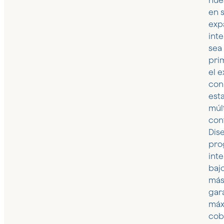
nue
en 
exp
inte
sea
pri
el e
con
est
múl
con
Dis
pro
int
baj
más
gar
máx
cob