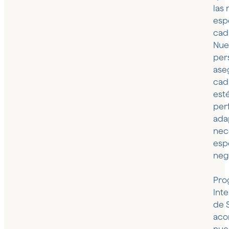
las
esp
cad
Nue
per
ase
cad
est
per
ada
nec
esp
neg
Pro
Int
de 
aco