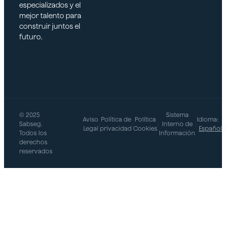
especializados y el
mejor talento para
construir juntos el
futuro.
© 2025
Sistema
Aviso
Política de
Política
Idioma:
Sabseg.
|
|
|
Interno de
|
Legal
privacidad
Cookies
Español
Todos los
Información
derechos
reservados