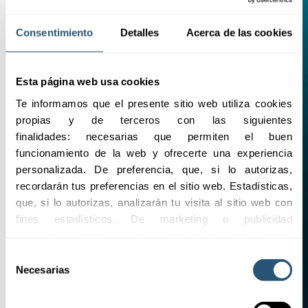
Consentimiento
Detalles
Acerca de las cookies
Esta página web usa cookies
Te informamos que el presente sitio web utiliza cookies 
propias y de terceros con las siguientes 
finalidades: necesarias que permiten el buen 
funcionamiento de la web y ofrecerte una experiencia 
personalizada. De preferencia, que, si lo autorizas, 
recordarán tus preferencias en el sitio web. Estadísticas, 
que, si lo autorizas, analizarán tu visita al sitio web con 
fines estadísticos. De marketing o publicidad 
comportamental las cuales analizarán tu visita al sitio 
web con la finalidad de analizar tu perfil, ofrecerte 
Selección
publicidad, personalizar los anuncios y medir su 
Necesarias
de
efectividad. Pulsa 
aquí
 para consultar la Política de 
consentimiento
Cookies.