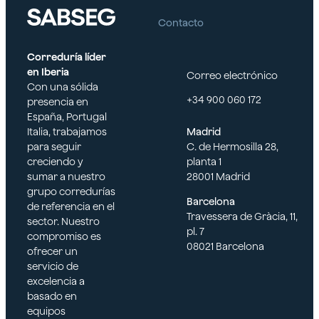
conocimiento del
Contacto
mercado. Nuestro
compromiso con la
excelencia en el servicio
Correduría líder
nos convierte en el
en Iberia
Correo electrónico
socio ideal para
Con una sólida
garantizar la seguridad
+34 900 060 172
presencia en
y continuidad de tu
España, Portugal
negocio en este sector
Italia, trabajamos
Madrid
altamente competitivo.
para seguir
C. de Hermosilla 28,
creciendo y
planta 1
sumar a nuestro
28001 Madrid
grupo corredurías
Barcelona
de referencia en el
Travessera de Gràcia, 11,
sector. Nuestro
pl. 7
compromiso es
08021 Barcelona
ofrecer un
servicio de
excelencia a
basado en
equipos