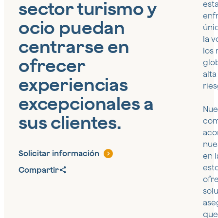
sector turismo y
est
enf
ocio puedan
úni
la v
centrarse en
los
ofrecer
glo
alt
experiencias
rie
excepcionales a
Nue
sus clientes.
com
aco
nue
Solicitar información
en 
est
Compartir
ofr
sol
ase
que