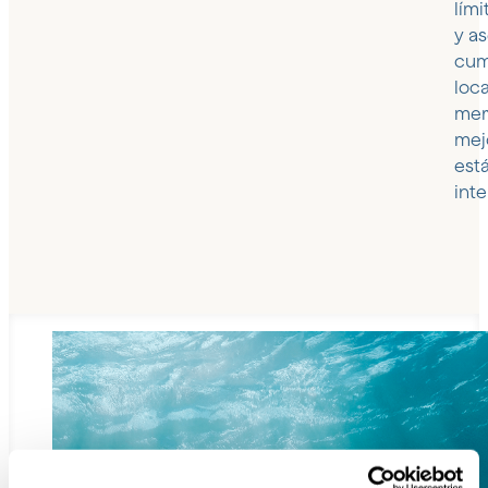
lím
y a
cum
loc
mer
mej
est
int