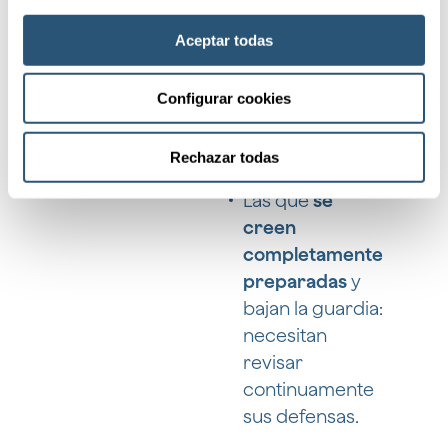
necesitan
Aceptar todas
concienciarse
de que el
Configurar cookies
tamaño no
importa a un
atacante.
Rechazar todas
Las que
se
creen
completamente
preparadas
y
bajan la guardia:
necesitan
revisar
continuamente
sus defensas.