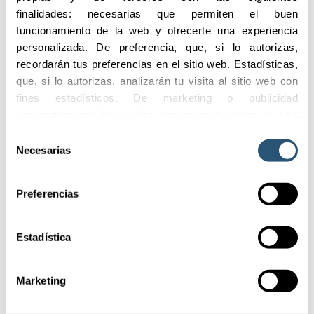
experiencia, las
finalidades: necesarias que permiten el buen 
funcionamiento de la web y ofrecerte una experiencia 
empresas suelen caer
personalizada. De preferencia, que, si lo autorizas, 
en tres categorías:
recordarán tus preferencias en el sitio web. Estadísticas, 
que, si lo autorizas, analizarán tu visita al sitio web con 
Las que
no
fines estadísticos. De marketing o publicidad 
tienen casi nada
:
comportamental las cuales analizarán tu visita al sitio 
necesitan
web con la finalidad de analizar tu perfil, ofrecerte 
Selección
empezar por lo
publicidad, personalizar los anuncios y medir su 
Necesarias
de
básico y definir
efectividad. Pulsa 
aquí
 para consultar la Política de 
consentimiento
Cookies.
un plan de
Preferencias
acción.
Las que
se
Estadística
sienten
demasiado
Marketing
pequeñas
para
ser objetivo: