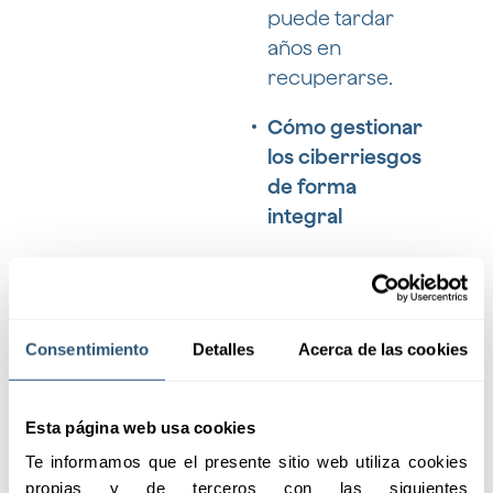
puede tardar
años en
recuperarse.
Cómo gestionar
los ciberriesgos
de forma
integral
Lo primero que
explicamos es que
la
ciberseguridad no es
Consentimiento
Detalles
Acerca de las cookies
solo tecnología: es un
proceso continuo
. No
vale con instalar unas
Esta página web usa cookies
medidas de seguridad y
Te informamos que el presente sitio web utiliza cookies 
olvidarse. Según mi
propias y de terceros con las siguientes 