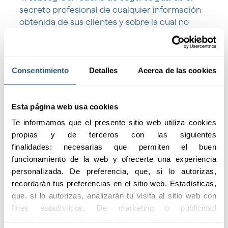
secreto profesional de cualquier información
obtenida de sus clientes y sobre la cual no
tenga autorización de los mismos para su
utilización o divulgación.
Consentimiento
Detalles
Acerca de las cookies
5. Sabseg Correduría de Seguros promueve
soluciones amistosas en caso de discrepancias
entre sus clientes y las entidades
Esta página web usa cookies
aseguradoras para evitar contenciosos
perjudiciales para ambas partes.
Te informamos que el presente sitio web utiliza cookies 
propias y de terceros con las siguientes 
6. Sabseg Correduría de Seguros asume el
finalidades: necesarias que permiten el buen 
compromiso de formar adecuadamente a sus
funcionamiento de la web y ofrecerte una experiencia 
empleados, tanto al personal propio como a los
personalizada. De preferencia, que, si lo autorizas, 
colaboradores, para que ofrezcan un servicio
recordarán tus preferencias en el sitio web. Estadísticas, 
de calidad y un valor añadido al cliente.
que, si lo autorizas, analizarán tu visita al sitio web con 
Ver todos
fines estadísticos. De marketing o publicidad 
Seguros
comportamental las cuales analizarán tu visita al sitio 