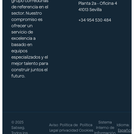
grupo corredurías
Planta 2a - Oficina 4
de referencia en el
41013 Sevilla
sector. Nuestro
compromiso es
+34 954 530 484
ofrecer un
servicio de
excelencia a
basado en
equipos
especializados y el
mejor talento para
construir juntos el
futuro.
© 2025
Sistema
Aviso
Política de
Política
Idioma:
Sabseg.
|
|
|
Interno de
|
Legal
privacidad
Cookies
Español
Todos los
Información