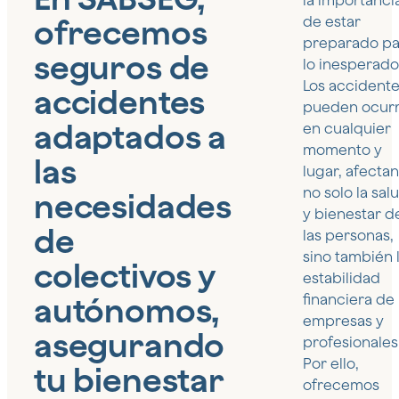
la importanci
ofrecemos
de estar
preparado pa
seguros de
lo inesperado
Los accident
accidentes
pueden ocurr
adaptados a
en cualquier
momento y
las
lugar, afecta
no solo la sal
necesidades
y bienestar d
de
las personas,
sino también 
colectivos y
estabilidad
autónomos,
financiera de
empresas y
asegurando
profesionales
Por ello,
tu bienestar
ofrecemos