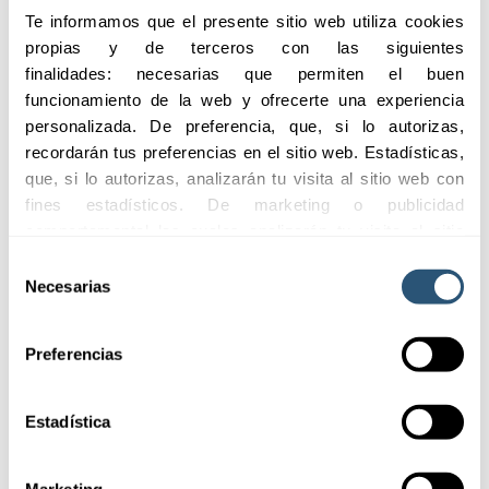
Te informamos que el presente sitio web utiliza cookies 
eventualidades.
profesional.
propias y de terceros con las siguientes 
finalidades: necesarias que permiten el buen 
funcionamiento de la web y ofrecerte una experiencia 
personalizada. De preferencia, que, si lo autorizas, 
Adaptabilidad
Asistencia rápida y
recordarán tus preferencias en el sitio web. Estadísticas, 
eficiente
Coberturas flexibles y
que, si lo autorizas, analizarán tu visita al sitio web con 
Servicio ágil para
adaptadas a las
fines estadísticos. De marketing o publicidad 
gestionar siniestros y
necesidades específicas
comportamental las cuales analizarán tu visita al sitio 
reclamaciones de
de cada cliente.
web con la finalidad de analizar tu perfil, ofrecerte 
Selección
manera efectiva.
publicidad, personalizar los anuncios y medir su 
Necesarias
de
efectividad. Pulsa 
aquí
 para consultar la Política de 
consentimiento
Cookies.
Preferencias
Estadística
Marketing