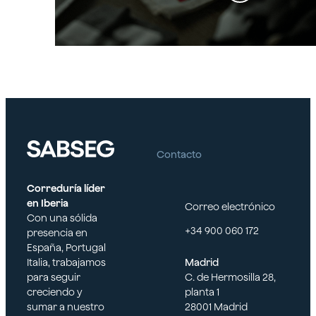
Seguros de accidentes para empresas y
tes para
autónomos
empres
as y
Contacto
Correduría líder
en Iberia
Correo electrónico
autóno
Con una sólida
+34 900 060 172
presencia en
España, Portugal
Italia, trabajamos
Madrid
mos
para seguir
C. de Hermosilla 28,
creciendo y
planta 1
sumar a nuestro
28001 Madrid