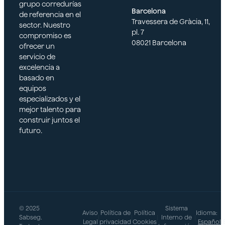
grupo corredurías
Barcelona
de referencia en el
Travessera de Gràcia, 11,
sector. Nuestro
pl. 7
compromiso es
08021 Barcelona
ofrecer un
servicio de
excelencia a
basado en
equipos
especializados y el
mejor talento para
construir juntos el
futuro.
© 2025
Sistema
Aviso
Política de
Política
Idioma:
Sabseg.
|
|
|
Interno de
|
Legal
privacidad
Cookies
Español