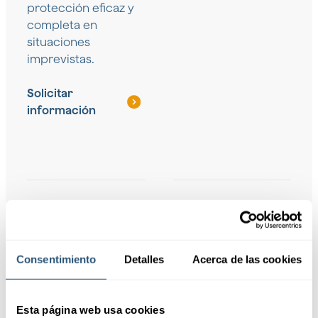
protección eficaz y
completa en
situaciones
imprevistas.
Solicitar
información
Cobertura para
Soluciones para
colectivos
autónomos
Protección
Seguros diseñados para
Consentimiento
Detalles
Acerca de las cookies
personalizada para
cubrir a trabajadores
grupos y empleados,
independientes,
garantizando su
asegurando su
Esta página web usa cookies
seguridad ante
bienestar y continuidad