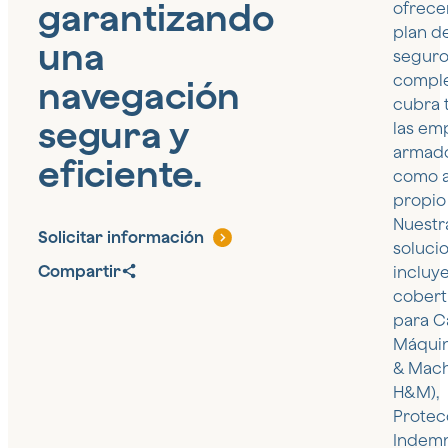
garantizando
ofrece
plan d
una
segur
compl
navegación
cubra 
segura y
las em
armad
eficiente.
como a
propio
Nuestr
Solicitar información
soluci
Compartir
incluy
cobert
para C
Máquin
& Mach
H&M),
Protec
Indemn