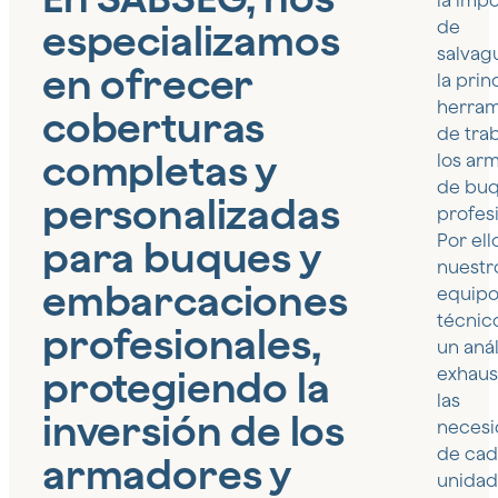
la imp
especializamos
de
salvag
en ofrecer
la prin
herram
coberturas
de tra
completas y
los ar
de bu
personalizadas
profes
Por ell
para buques y
nuestr
embarcaciones
equip
técnico
profesionales,
un anál
protegiendo la
exhaus
las
inversión de los
necesi
de cad
armadores y
unidad