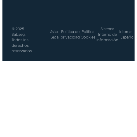
© 2025
Sistema
Aviso
Política de
Política
Idioma:
Sabseg.
|
|
|
Interno de
|
Legal
privacidad
Cookies
Español
Todos los
Información
derechos
reservados