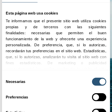
Esta página web usa cookies
Te informamos que el presente sitio web utiliza cookies 
propias y de terceros con las siguientes 
finalidades: necesarias que permiten el buen 
funcionamiento de la web y ofrecerte una experiencia 
personalizada. De preferencia, que, si lo autorizas, 
recordarán tus preferencias en el sitio web. Estadísticas, 
que, si lo autorizas, analizarán tu visita al sitio web con 
fines estadísticos. De marketing o publicidad 
comportamental las cuales analizarán tu visita al sitio 
web con la finalidad de analizar tu perfil, ofrecerte 
Selección
publicidad, personalizar los anuncios y medir su 
Necesarias
de
efectividad. Pulsa 
aquí
 para consultar la Política de 
consentimiento
Cookies.
Preferencias