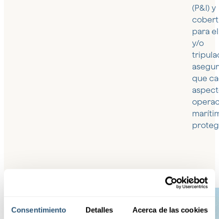
(P&I) y
cobert
para el
y/o
tripula
asegu
que c
aspect
operac
maríti
proteg
Consentimiento
Detalles
Acerca de las cookies