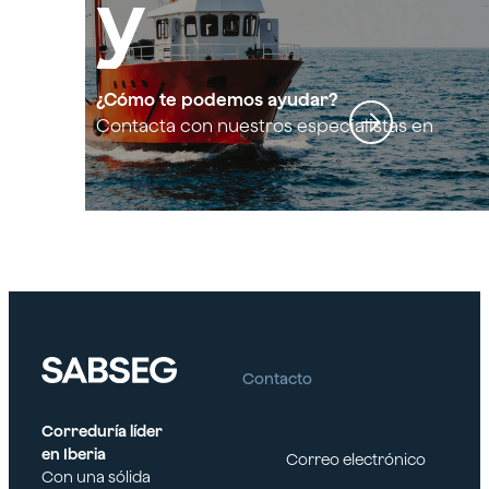
y
embarc
¿Cómo te podemos ayudar?
Contacta con nuestros especialistas en
Buques y embarcaciones profesionales
aciones
profesi
onales
Contacto
Correduría líder
en Iberia
Correo electrónico
Con una sólida