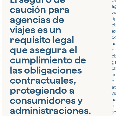
c
caución para
a
vi
agencias de
ti
ob
viajes es un
ex
requisito legal
c
a
que asegura el
pr
ob
cumplimiento de
ga
las obligaciones
ob
co
contractuales,
q
protegiendo a
a
vi
consumidores y
ac
di
administraciones.
s