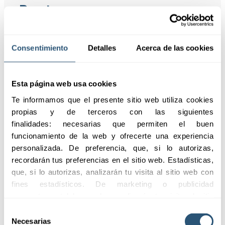
Puntos
destacados
Consentimiento
Detalles
Acerca de las cookies
Ventajas del Seguro
Esta página web usa cookies
de Caución para
Te informamos que el presente sitio web utiliza cookies 
Agencias de Viajes
propias y de terceros con las siguientes 
finalidades: necesarias que permiten el buen 
Solicitar
funcionamiento de la web y ofrecerte una experiencia 
información
personalizada. De preferencia, que, si lo autorizas, 
recordarán tus preferencias en el sitio web. Estadísticas, 
que, si lo autorizas, analizarán tu visita al sitio web con 
fines estadísticos. De marketing o publicidad 
comportamental las cuales analizarán tu visita al sitio 
web con la finalidad de analizar tu perfil, ofrecerte 
Selección
No acumula riesgo
Avales a más de 5
publicidad, personalizar los anuncios y medir su 
Necesarias
de
bancario
Años