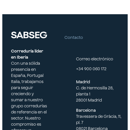
caución para agencias de
minorista-
viajes es un proceso
mayorista,
sencillo y eficiente
registrada y
mediante nuestra
autorizada para
herramienta Avalesnet.
operar según la
Puede obtener su garantía
legislación
Contacto
en aproximadamente 48
vigente.
horas hábiles, siempre que
se complete nuestro
Empresas de
Correduría líder
cuestionario y se presente
Transporte
en Iberia
Correo electrónico
la documentación
(AUTOBUSES):
Con una sólida
requerida.
+34 900 060 172
Empresas que
presencia en
adquieren
España, Portugal
Pasos para la
contratos de
Italia, trabajamos
Madrid
Contratación:
prestación de
para seguir
C. de Hermosilla 28,
servicio de
creciendo y
planta 1
Completar el
transporte,
sumar a nuestro
28001 Madrid
Cuestionario:
especialmente
grupo corredurías
Barcelona
Rellene nuestro
para licitaciones
de referencia en el
Travessera de Gràcia, 11,
cuestionario en línea
ante
sector. Nuestro
pl. 7
con la información
administraciones
compromiso es
08021 Barcelona
necesaria sobre su