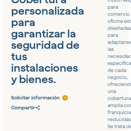
multirries
personalizada
para
comercio 
para
oficina es
diseñadas
garantizar la
para
seguridad de
adaptarse
las
tus
necesida
específic
instalaciones
de cada
y bienes.
negocio,
ofreciend
una
Solicitar información
cobertura
amplia co
Compartir
franquicia
reducidas
Se trata d