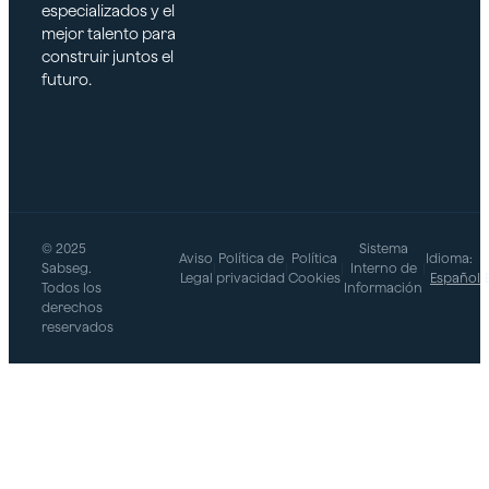
especializados y el
mejor talento para
construir juntos el
futuro.
© 2025
Sistema
Aviso
Política de
Política
Idioma:
Sabseg.
|
|
|
Interno de
|
Legal
privacidad
Cookies
Español
Todos los
Información
derechos
reservados