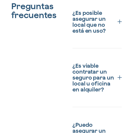
Preguntas
¿Es posible
frecuentes
Oficina
asegurar un
local que no
está en uso?
Sí, puedes proteger
tanto el edificio como el
¿Es viable
contenido, aunque no
contratar un
haya actividad
seguro para un
comercial. Algunas
local u oficina
aseguradoras pueden
en alquiler?
ajustar las primas para
locales sin actividad.
Sí, el seguro
multirriesgo protege
¿Puedo
tus activos y
asegurar un