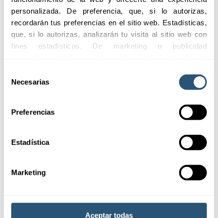
Cobertura integral
Protección ante una
personalizada. De preferencia, que, si lo autorizas, 
para bienes y
amplia gama de
responsabilidad civil.
riesgos.
recordarán tus preferencias en el sitio web. Estadísticas, 
que, si lo autorizas, analizarán tu visita al sitio web con 
fines estadísticos. De marketing o publicidad 
comportamental las cuales analizarán tu visita al sitio 
web con la finalidad de analizar tu perfil, ofrecerte 
Selección
Compensación por
publicidad, personalizar los anuncios y medir su 
Necesarias
de
pérdida de
efectividad. Pulsa 
aquí
 para consultar la Política de 
beneficios en caso
consentimiento
de siniestro.
Cookies.
Preferencias
Estadística
Marketing
Aceptar todas