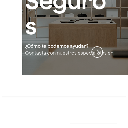
Seguro
s
Multirie
¿Cómo te podemos ayudar?
Contacta con nuestros especialistas en
Seguros Multiriesgo Comercio y Oficina
sgo
Comerc
io y