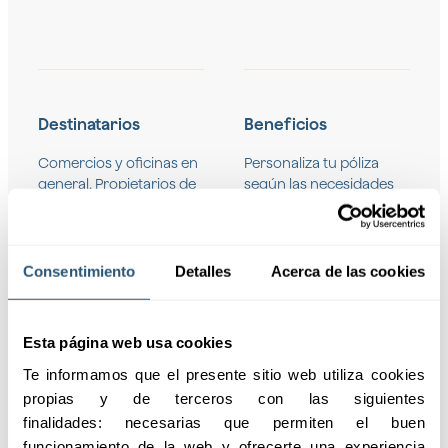
Destinatarios
Beneficios
Comercios y oficinas en
Personaliza tu póliza
general. Propietarios de
según las necesidades
edificios comerciales y
específicas de tu
oficinas. Inquilinos y
negocio, con opciones
arrendatarios de locales
de cobertura adaptadas
comerciales.
a cada sector (primario,
Consentimiento
Detalles
Acerca de las cookies
secundario y terciario) y
áreas como tecnología,
educación, salud y
Esta página web usa cookies
cultura.
Te informamos que el presente sitio web utiliza cookies 
propias y de terceros con las siguientes 
finalidades: necesarias que permiten el buen 
funcionamiento de la web y ofrecerte una experiencia 