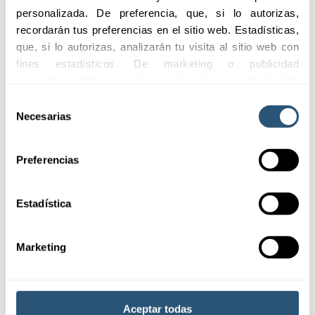
personalizada. De preferencia, que, si lo autorizas, 
recordarán tus preferencias en el sitio web. Estadísticas, 
que, si lo autorizas, analizarán tu visita al sitio web con 
Ofrecemos dos
fines estadísticos. De marketing o publicidad 
modalidades de pólizas
comportamental las cuales analizarán tu visita al sitio 
para adaptarnos a las
web con la finalidad de analizar tu perfil, ofrecerte 
necesidades de cada
Selección
publicidad, personalizar los anuncios y medir su 
profesional o grupo
Necesarias
de
efectividad. Pulsa 
aquí
 para consultar la Política de 
médico:
consentimiento
Cookies.
Preferencias
Solicitar
información
Estadística
01
Pólizas
Marketing
individuales
02
Aceptar todas