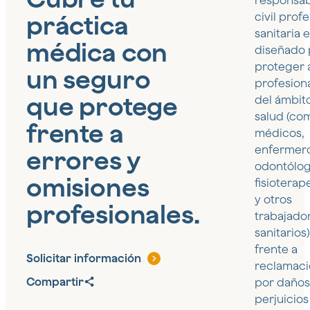
responsab
práctica
civil prof
sanitaria 
médica con
diseñado 
proteger a
un seguro
profesion
que protege
del ámbito
salud (co
frente a
médicos,
enfermero
errores y
odontólog
omisiones
fisioterap
y otros
profesionales.
trabajado
sanitarios
frente a
Solicitar información
reclamac
Compartir
por daños
perjuicios