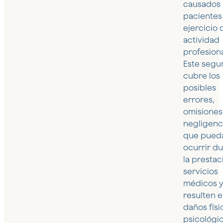
causados 
pacientes
ejercicio 
actividad
profesiona
Este segu
cubre los
posibles
errores,
omisiones
negligenc
que pued
ocurrir d
la prestac
servicios
médicos 
resulten 
daños físi
psicológi