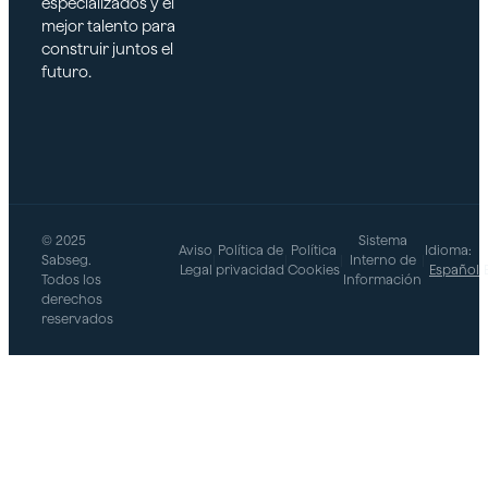
especializados y el
mejor talento para
construir juntos el
futuro.
© 2025
Sistema
Aviso
Política de
Política
Idioma:
Sabseg.
|
|
|
Interno de
|
Legal
privacidad
Cookies
Español
Todos los
Información
derechos
reservados