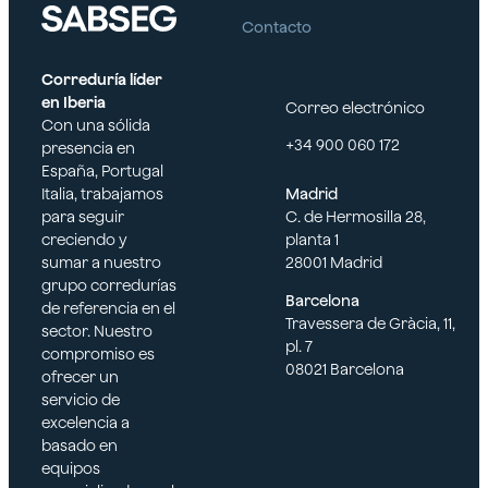
profesi
Contacto
Correduría líder
en Iberia
Correo electrónico
onal
Con una sólida
+34 900 060 172
presencia en
España, Portugal
Italia, trabajamos
Madrid
sanitari
para seguir
C. de Hermosilla 28,
creciendo y
planta 1
sumar a nuestro
28001 Madrid
grupo corredurías
o
Barcelona
de referencia en el
Travessera de Gràcia, 11,
sector. Nuestro
pl. 7
compromiso es
08021 Barcelona
ofrecer un
servicio de
excelencia a
basado en
equipos