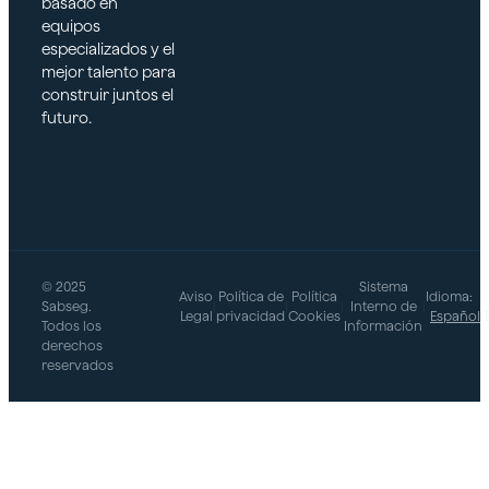
basado en
equipos
especializados y el
mejor talento para
construir juntos el
futuro.
© 2025
Sistema
Aviso
Política de
Política
Idioma:
Sabseg.
|
|
|
Interno de
|
Legal
privacidad
Cookies
Español
Todos los
Información
derechos
reservados