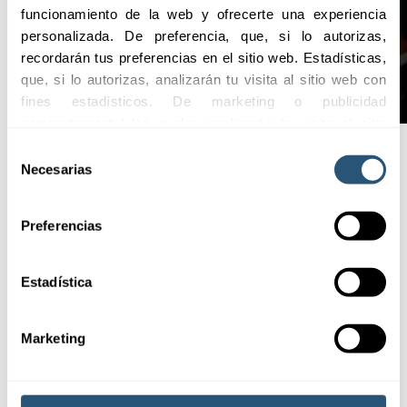
funcionamiento de la web y ofrecerte una experiencia 
personalizada. De preferencia, que, si lo autorizas, 
recordarán tus preferencias en el sitio web. Estadísticas, 
que, si lo autorizas, analizarán tu visita al sitio web con 
fines estadísticos. De marketing o publicidad 
comportamental las cuales analizarán tu visita al sitio 
web con la finalidad de analizar tu perfil, ofrecerte 
Selección
publicidad, personalizar los anuncios y medir su 
Necesarias
de
Puntos
efectividad. Pulsa 
aquí
 para consultar la Política de 
consentimiento
Cookies.
destacados
Preferencias
Estadística
El seguro de
crédito de segunda
Marketing
capa de SABSEG
proporciona
soluciones a