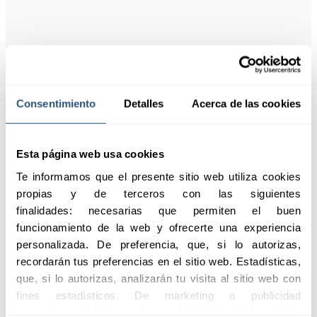
Puntos
destacados
Consentimiento
Detalles
Acerca de las cookies
El Seguro de Protección de
Esta página web usa cookies
Pagos cubre los principales
riesgos asociados a la
Te informamos que el presente sitio web utiliza cookies 
incapacidad de afrontar los
propias y de terceros con las siguientes 
pagos de una hipoteca:
finalidades: necesarias que permiten el buen 
funcionamiento de la web y ofrecerte una experiencia 
Solicitar información
personalizada. De preferencia, que, si lo autorizas, 
recordarán tus preferencias en el sitio web. Estadísticas, 
01
que, si lo autorizas, analizarán tu visita al sitio web con 
Pérdida
fines estadísticos. De marketing o publicidad 
económica
comportamental las cuales analizarán tu visita al sitio 