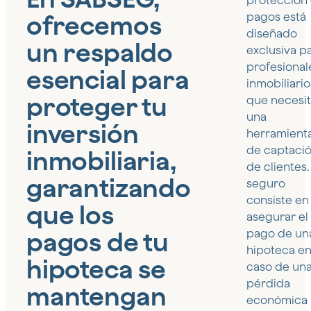
protección
ofrecemos
pagos está
diseñado
un respaldo
exclusiva p
profesional
esencial para
inmobiliario
proteger tu
que necesi
una
inversión
herramient
de captaci
inmobiliaria,
de clientes.
garantizando
seguro
consiste en
que los
asegurar el
pagos de tu
pago de un
hipoteca e
hipoteca se
caso de un
pérdida
mantengan
económica