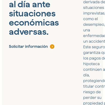
al día ante
derivada d
situaciones
situaciones
imprevistas
como el
económicas
desempleo,
adversas.
una
enfermeda
un accident
Solicitar información
Este seguro
garantiza q
los pagos d
hipoteca
continúen a
día,
protegiendo
titular contr
riesgo de
perder su
propiedad 