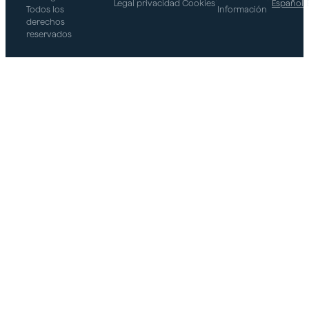
Legal
privacidad
Cookies
Español
Todos los
Información
derechos
reservados