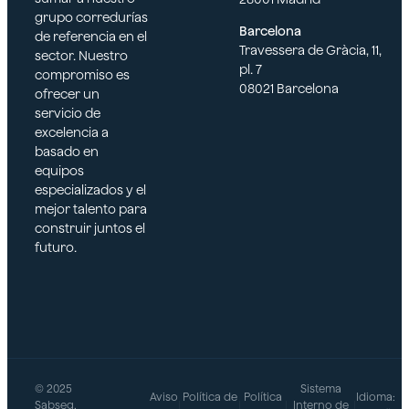
grupo corredurías
Barcelona
de referencia en el
Travessera de Gràcia, 11,
sector. Nuestro
pl. 7
compromiso es
08021 Barcelona
ofrecer un
servicio de
excelencia a
basado en
equipos
especializados y el
mejor talento para
construir juntos el
futuro.
© 2025
Sistema
Aviso
Política de
Política
Idioma:
Sabseg.
|
|
|
Interno de
|