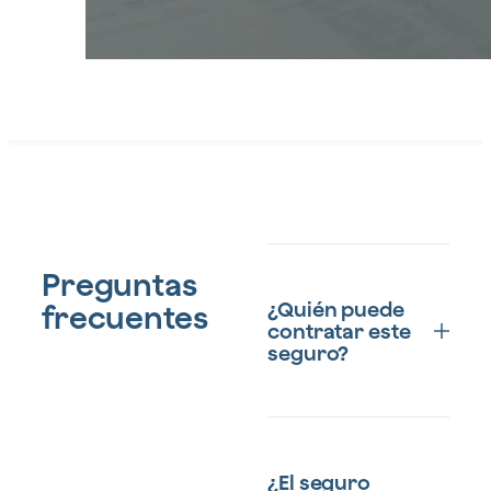
Seguro de protección de pagos (Alquiler
ión de
e inmobiliario)
pagos
(Alquile
Preguntas
¿Quién puede
frecuentes
r e
contratar este
seguro?
inmobili
Cualquier persona
puede contratar el
¿El seguro