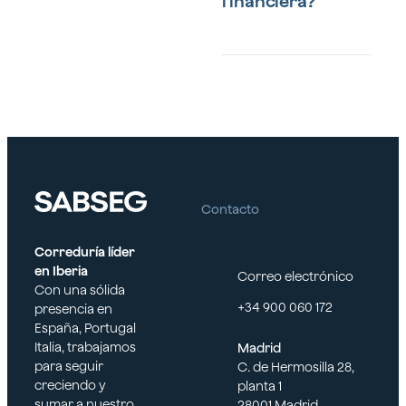
financiera?
Sí, es posible ajustar la
cobertura hasta los
límites de 500€, 1000€ o
1500€, y se puede
incrementar si el valor
de la hipoteca aumenta.
Contacto
Correduría líder
en Iberia
Correo electrónico
Con una sólida
+34 900 060 172
presencia en
España, Portugal
Italia, trabajamos
Madrid
para seguir
C. de Hermosilla 28,
creciendo y
planta 1
sumar a nuestro
28001 Madrid