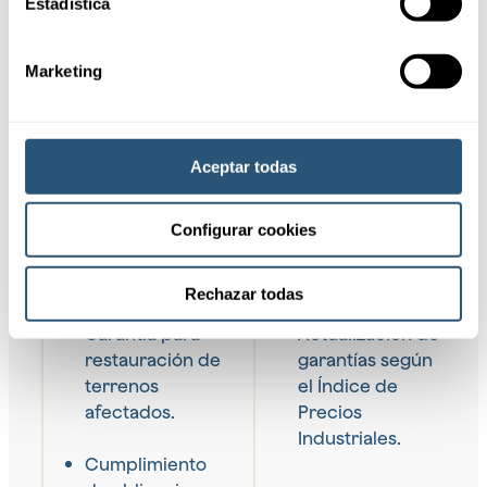
Estadística
necesidades de los
sectores industrial,
minero y agrario,
Marketing
garantizando la
protección
medioambiental.
Aceptar todas
Solicitar
información
Configurar cookies
Rechazar todas
Garantía para
Actualización de
restauración de
garantías según
terrenos
el Índice de
afectados.
Precios
Industriales.
Cumplimiento