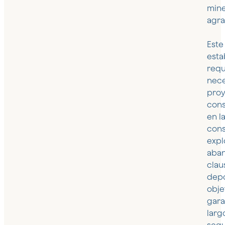
mine
agra
Este
esta
requ
nece
proy
cons
en l
cons
expl
aba
clau
depó
obje
gara
larg