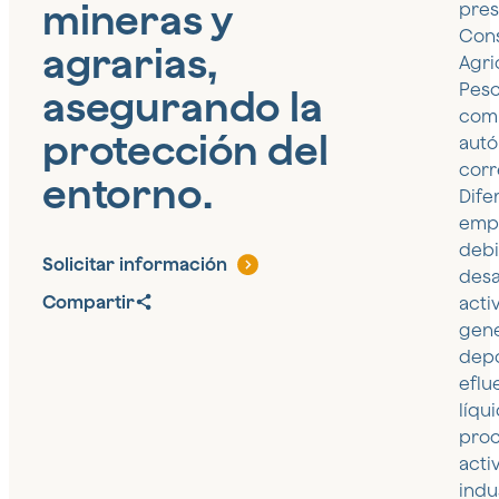
mineras y
pres
Cons
agrarias,
Agri
Pesc
asegurando la
com
protección del
aut
corr
entorno.
Dife
emp
debi
Solicitar información
desa
Compartir
acti
gen
depó
eflu
líqu
pro
acti
indu