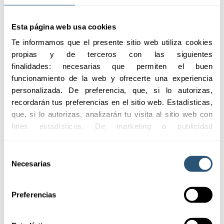
02
Plan de
Emergencia
Esta página web usa cookies
Te informamos que el presente sitio web utiliza cookies 
propias y de terceros con las siguientes 
finalidades: necesarias que permiten el buen 
funcionamiento de la web y ofrecerte una experiencia 
personalizada. De preferencia, que, si lo autorizas, 
recordarán tus preferencias en el sitio web. Estadísticas, 
que, si lo autorizas, analizarán tu visita al sitio web con 
fines estadísticos. De marketing o publicidad 
Coberturas
comportamental las cuales analizarán tu visita al sitio 
web con la finalidad de analizar tu perfil, ofrecerte 
Selección
publicidad, personalizar los anuncios y medir su 
Necesarias
de
efectividad. Pulsa 
aquí
 para consultar la Política de 
consentimiento
Cookies.
Ofrecemos
Preferencias
coberturas
adaptadas a las