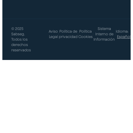
© 2025
Sistema
Aviso
Política de
Política
Idioma:
Sabseg.
|
|
|
Interno de
|
Legal
privacidad
Cookies
Español
Todos los
Información
derechos
reservados