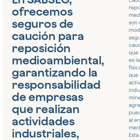
cauc
ofrecemos
repo
med
seguros de
son 
mod
caución para
seg
reposición
cauc
que 
medioambiental,
es l
físic
garantizando la
que 
responsabilidad
acti
indu
de empresas
mine
que realizan
agra
pued
actividades
al e
medi
industriales,
Esta