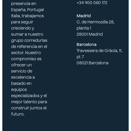
estatutos.
+34 900 060 172
de 21 de julio
presencia en
aplicación del Índice de
civil, en caso de
España, Portugal
Precios Industriales
Información
que se tenga.
Real Decreto
Italia, trabajamos
Madrid
publicado por el Instituto
sobre la
863/1985, de 2
para seguir
C. de Hermosilla 28,
Nacional de Estadística.
experiencia.
de abril
creciendo y
planta 1
Póliza de
sumar a nuestro
28001 Madrid
Real Decreto
responsabilidad
grupo corredurías
2685/1980, de 17
Barcelona
civil.
de referencia en el
de octubre
Travessera de Gràcia, 11,
sector. Nuestro
pl. 7
Real Decreto
compromiso es
08021 Barcelona
324/2000, de 3
ofrecer un
de marzo
servicio de
excelencia a
basado en
equipos
especializados y el
mejor talento para
construir juntos el
futuro.