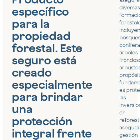
asegura
específico
diversa
formaci
para la
forestal
incluye
propiedad
bosques
forestal. Este
conífera
árboles
seguro está
frondos
arbustos
creado
propósi
especialmente
fundame
es prot
para brindar
las
una
inversio
en
protección
reforest
asegura
integral frente
gestión