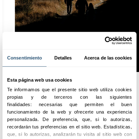
Consentimiento
Detalles
Acerca de las cookies
Esta página web usa cookies
Te informamos que el presente sitio web utiliza cookies 
Puntos
propias y de terceros con las siguientes 
destacados
finalidades: necesarias que permiten el buen 
funcionamiento de la web y ofrecerte una experiencia 
personalizada. De preferencia, que, si lo autorizas, 
recordarán tus preferencias en el sitio web. Estadísticas, 
Solicitar información
que, si lo autorizas, analizarán tu visita al sitio web con 