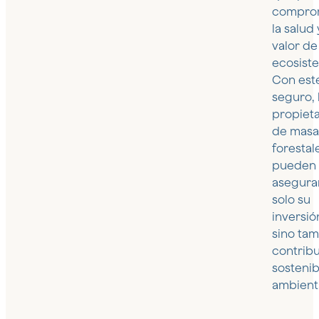
compro
la salud 
valor de
ecosist
Con est
seguro, 
propieta
de masa
forestal
pueden
asegura
solo su
inversió
sino ta
contribui
sostenib
ambient