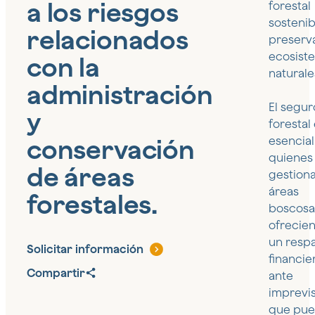
a los riesgos
forestal
sostenib
relacionados
preserva
ecosist
con la
naturale
administración
El segur
y
forestal
conservación
esencial
quienes
de áreas
gestion
áreas
forestales.
boscosa
ofrecie
un resp
Solicitar información
financie
Compartir
ante
imprevi
que pu