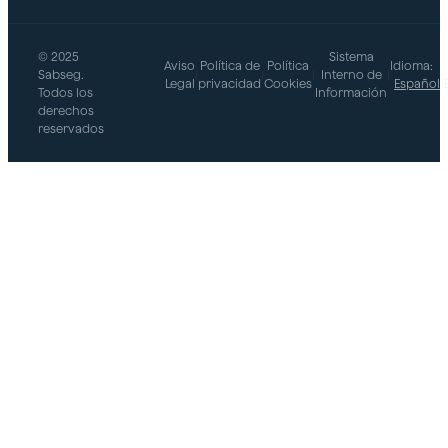
© 2025
Sistema
Aviso
Política de
Política
Idioma:
Sabseg.
|
|
|
Interno de
|
Legal
privacidad
Cookies
Español
Todos los
Información
derechos
reservados