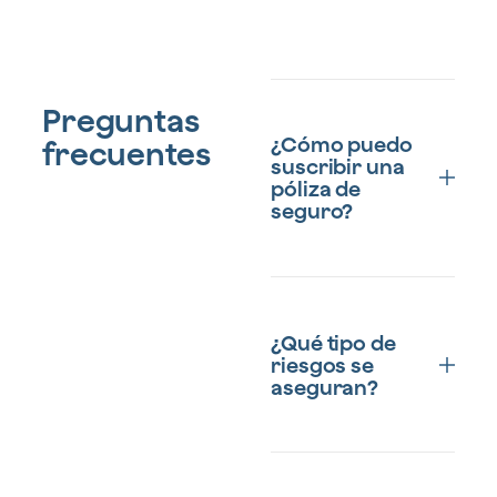
Preguntas
¿Cómo puedo
frecuentes
suscribir una
póliza de
seguro?
Como mediador
especializado, le
¿Qué tipo de
informaremos sobre las
riesgos se
diferentes coberturas y
aseguran?
módulos, así como de
los plazos de
contratación. Las
coberturas de su póliza
El sistema español de
serán idénticas,